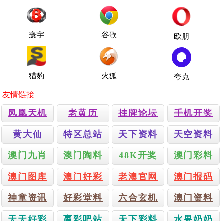
寰宇
谷歌
欧朋
猎豹
火狐
夸克
友情链接
凤凰天机
老黄历
挂牌论坛
手机开奖
黄大仙
特区总站
天下资料
天空资料
澳门九肖
澳门陶料
48K开奖
澳门彩料
澳门图库
澳门好彩
老澳官网
澳门报码
神童资讯
好彩堂料
六合玄机
澳门资料
天天好彩
嬴彩吧站
天下彩料
水果奶奶